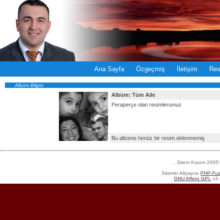
Ana Sayfa
Özgeçmiş
İletişim
Res
Albüm Bilgisi
Albüm: Tüm Aile
Peraperçe olan resimlerumuz
Bu albüme henüz bir resim eklenmemiş
...Sitem Kasım 2005
Sitemin Altyapısı
PHP-Fus
GNU Affero GPL
v3.